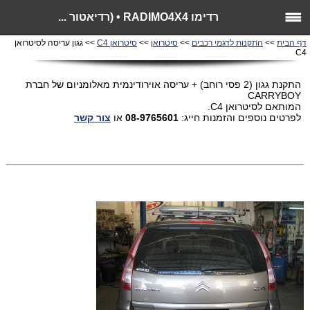
רדימו RADIMO4X4 • (רדיאטור ...
דף הבית
>>
התקנות לדגמי רכבים
>>
סיטרואן
>>
סיטרואן C4
>> גגון עריסה לסיטרואן
C4
התקנת גגון (2 פסי רוחב) + עריסה אוירודינמית מאלומניום של חברת
CARRYBOY
המותאם לסיטרואן C4.
לפרטים נוספים והזמנות חייג:
08-9765601
או
צור קשר