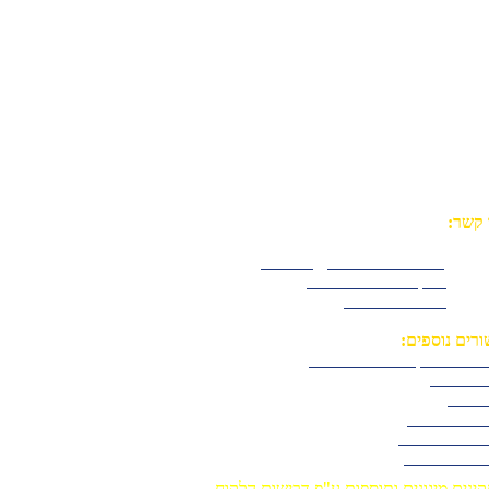
 קשר:
 08-9765601
א"ל:
Amnon@Radimo4x4.com
סבוק:
מוסך רדיאטור מודיעין
יוב:
רדיאטור מודיעין
ורים נוספים:
וצת מירוץ רדיאטור מודיעין
בו עלינו
לצות
ריית תמונות
יניות פרטיות
הרת נגישות
קינים מיגונים ותוספות ע"פ דרישות הלקוח