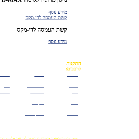
מידע נוסף
קשת העמסה לדי-מקס
קשת העמסה לדי-מקס
מידע נוסף
התקנות
לרכבים:
•
מיצובישי
•
פורד
•
איסוזו
•
מזדה
•
פיאט
•
BMW
•
ניסן
•
קאיה
•
דודג'
•
סאנגיאנג
•
רנו
•
ג'יפ
•
סובארו
•
שברו
•
הונדה
•
סוזוקי
•
וולוו
•
סקודה
•
טויוטה
•
פולאריס
•
יונדאי
•
פולקסוואגן
•
לנדרובר
••• ברדיאטור מודיעין ניתן להשיג ולהתקין