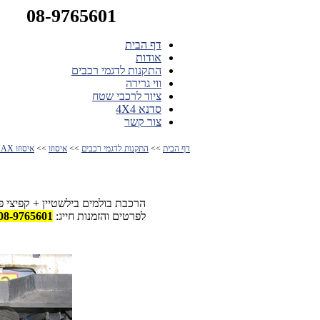
08-9765601
דף הבית
אודות
התקנות לדגמי רכבים
ווי גרירה
ציוד לרכבי שטח
סדנא 4X4
צור קשר
דף הבית
>>
התקנות לדגמי רכבים
>>
איסוזו
>>
איסוזו D-MAX
הרכבת בולמים בילשטיין + קפיצי פדרס
לפרטים והזמנות חייג:
08-9765601