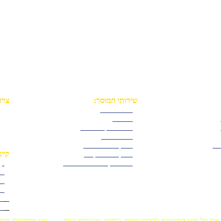
שירותי המוסך:
צרו
•
רדיאטורים
טלפון:
•
אגזוזים
דו
•
ממירים קטליטיים
פיי
•
סדנא 4X4
יוט
לט
•
התקנות מנשאים
•
התקנות ג'ריקנים
קיש
•
פנסי דרך ושטח לרכבים
•
קב
•
כת
•
המ
•
גל
•
מד
•
הצ
 את כל סוגי המיגונים לרכבי שטח, ג'יפים, טנדרים ועוד. אנו מספקים ומת