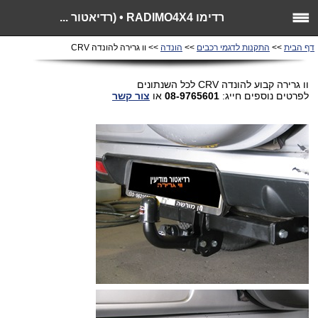
רדימו RADIMO4X4 • (רדיאטור ...
דף הבית
>>
התקנות לדגמי רכבים
>>
הונדה
>> וו גרירה להונדה CRV
וו גרירה קבוע להונדה CRV לכל השנתונים
לפרטים נוספים חייג:
08-9765601
או
צור קשר