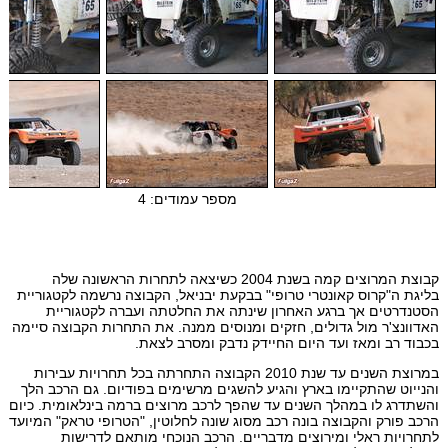
קבוצת המרוצים קמה בשנת 2004 כשיצאה לתחרות הראשונה שלה
בליגת ה"קרוס קאונטרי טרופי" בבקעת יבניאל, הקבוצה נרשמה לקטגוריית
הסטנדרטים אך ברגע האחרון שינתה את החלטתה ועברה לקטגוריית
האדוונצ'ר מול גדולים, חזקים ומנוסים ממנה. את התחרות הקבוצה סיימה
בכבוד רב ומאז ועד היום החיידק נדבק ומסרב לצאת.
במרוצת השנים עד שנת 2010 הקבוצה התחרתה בכל תחרויות עבירות
והנייוט שהתקיימו בארץ והגיע להשגים מרשימים בפודיום. גם הרכב הלך
והשתדרג לו במהלך השנים עד שהפך לרכב מרוצים ברמה בינלאומית. כיום
הרכב פורק והקבוצה בונה רכב מסוג שונה לחלוטין, "הטרופי טראק" המיועד
לתחרויות ראלי ומירוצים מדבריים. הרכב הנוכחי מותאם לדרישות