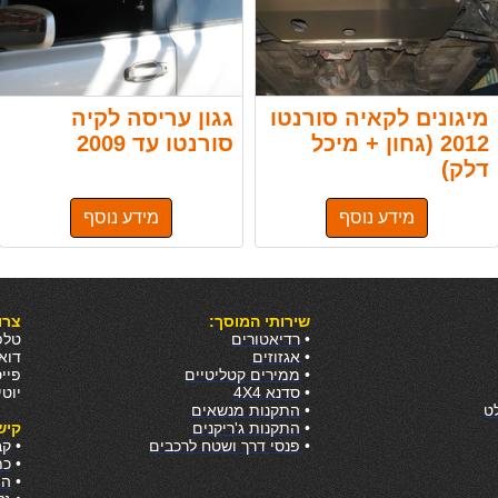
מיגונים לקאיה סורנטו
גגון עריסה לקיה
2012 (גחון + מיכל
סורנטו עד 2009
דלק)
מידע נוסף
מידע נוסף
שירותי המוסך:
צרו
•
רדיאטורים
טלפון:
•
אגזוזים
דו
•
ממירים קטליטיים
פיי
•
סדנא 4X4
יוט
ט
•
התקנות מנשאים
•
התקנות ג'ריקנים
קיש
•
פנסי דרך ושטח לרכבים
•
קב
•
כת
•
המ