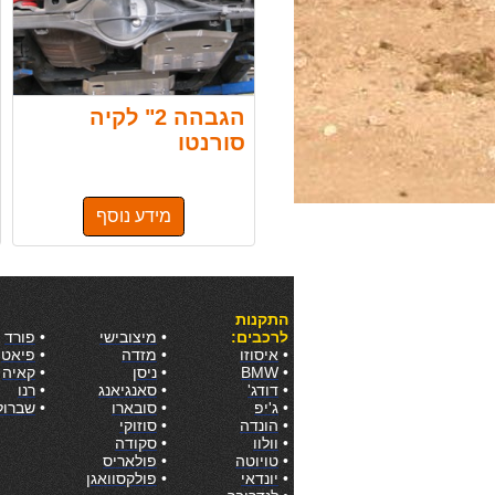
הגבהה 2" לקיה
סורנטו
מידע נוסף
התקנות
לרכבים:
•
מיצובישי
•
פורד
•
איסוזו
•
מזדה
•
פיאט
•
BMW
•
ניסן
•
קאיה
•
דודג'
•
סאנגיאנג
•
רנו
•
ג'יפ
•
סובארו
•
שברול
•
הונדה
•
סוזוקי
•
וולוו
•
סקודה
•
טויוטה
•
פולאריס
•
יונדאי
•
פולקסוואגן