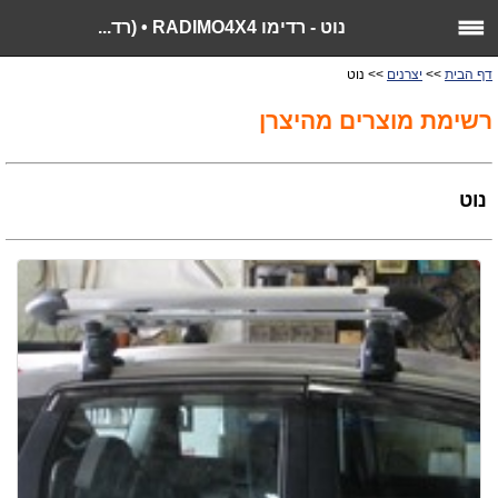
נוט - רדימו RADIMO4X4 • (רד...
דף הבית
>>
יצרנים
>> נוט
רשימת מוצרים מהיצרן
נוט