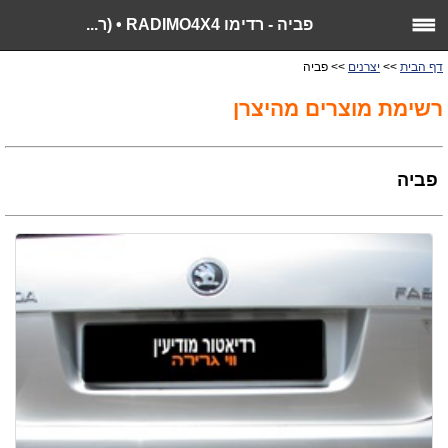
פביה - רדימו RADIMO4X4 • (ר...
דף הבית
>>
יצרנים
>> פביה
רשימת מוצרים מהיצרן
פביה