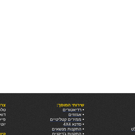
שירותי המוסך:
צרו
•
רדיאטורים
טלפון:
•
אגזוזים
דו
•
ממירים קטליטיים
פיי
•
סדנא 4X4
יוט
ט
•
התקנות מנשאים
•
התקנות ג'ריקנים
קיש