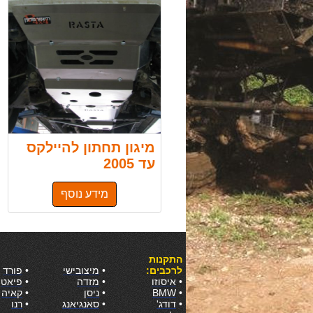
מיגון תחתון להיילקס
עד 2005
מידע נוסף
התקנות
לרכבים:
•
מיצובישי
•
פורד
•
איסוזו
•
מזדה
•
פיאט
•
BMW
•
ניסן
•
קאיה
•
דודג'
•
סאנגיאנג
•
רנו