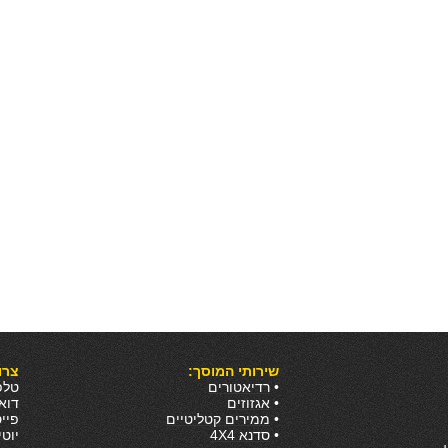
שירותי המוסך:
צרו
•
רדיאטורים
טלפון:
•
אגזוזים
דו
•
ממירים קטליטיים
פיי
•
סדנא 4X4
יוט